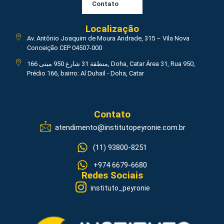
Contato
Localização
Av. Antônio Joaquim de Moura Andrade, 315 – Vila Nova
Conceição CEP 04507-000
منطقة 31 شارع 950 مبنى 166, Doha, Catar Área 31, Rua 950,
Prédio 166, bairro: Al Duhail - Doha, Catar
Contato
atendimento@institutopeyronie.com.br
(11) 93800-8251
+974 6679-6680
Redes Sociais
instituto_peyronie