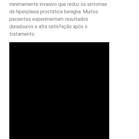
minimamente invasivo que reduz os sintomas
da hiperplasia prostática benigna. Muitos
pacientes experimentam resultados
duradouros e alta satisfação após o
tratamento.