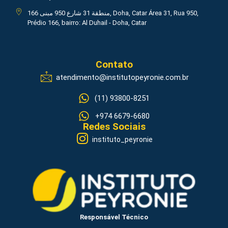
منطقة 31 شارع 950 مبنى 166, Doha, Catar Área 31, Rua 950,
Prédio 166, bairro: Al Duhail - Doha, Catar
Contato
atendimento@institutopeyronie.com.br
(11) 93800-8251
+974 6679-6680
Redes Sociais
instituto_peyronie
Responsável Técnico