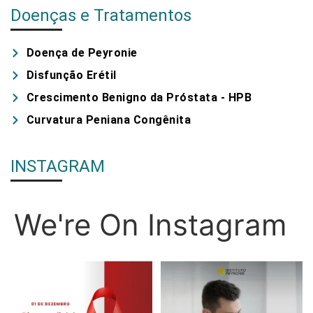
Doenças e Tratamentos​
Doença de Peyronie​
Disfunção Erétil
Crescimento Benigno da Próstata - HPB
Curvatura Peniana Congênita
INSTAGRAM
We're On Instagram
Hoje, nos unimos para lembrar a
O uso excessivo de medicamentos
importância da
...
para problemas
...