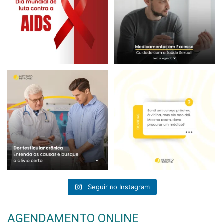
A dor testicular crônica é uma
Encontrar um caroço próximo à
condição que afeta
...
virilha pode ser
...
Seguir no Instagram
AGENDAMENTO ONLINE