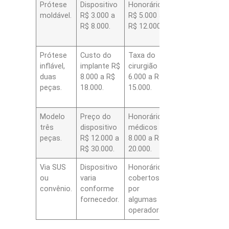
Prótese
Dispositivo
Honorários
Internação e
moldável.
R$ 3.000 a
R$ 5.000 a
anestesia R$
R$ 8.000.
R$ 12.000.
2.000 a R$
6.000.
Prótese
Custo do
Taxa do
Hospital e
inflável,
implante R$
cirurgião R$
anestesia R$
duas
8.000 a R$
6.000 a R$
2.500 a R$
peças.
18.000.
15.000.
7.000.
Modelo
Preço do
Honorários
Custos
três
dispositivo
médicos R$
hospitalares
peças.
R$ 12.000 a
8.000 a R$
R$ 3.000 a R$
R$ 30.000.
20.000.
9.000.
Via SUS
Dispositivo
Honorários
Hospitalização
ou
varia
cobertos
pode ser pelo
convênio.
conforme
por
SUS.
fornecedor.
algumas
operadoras.