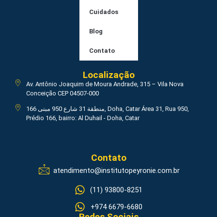
Cuidados
Blog
Contato
Localização
Av. Antônio Joaquim de Moura Andrade, 315 – Vila Nova
Conceição CEP 04507-000
منطقة 31 شارع 950 مبنى 166, Doha, Catar Área 31, Rua 950,
Prédio 166, bairro: Al Duhail - Doha, Catar
Contato
atendimento@institutopeyronie.com.br
(11) 93800-8251
+974 6679-6680
Redes Sociais