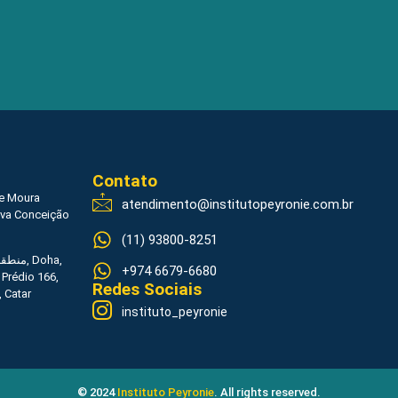
Contato
de Moura
atendimento@institutopeyronie.com.br
ova Conceição
(11) 93800-8251
+974 6679-6680
 Prédio 166,
Redes Sociais
, Catar
instituto_peyronie
© 2024
Instituto Peyronie
. All rights reserved.