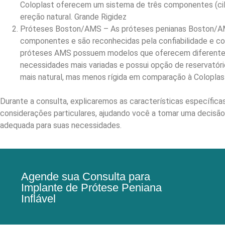
Coloplast oferecem um sistema de três componentes (cili
ereção natural. Grande Rigidez
Próteses Boston/AMS – As próteses penianas Boston/AM
componentes e são reconhecidas pela confiabilidade e co
próteses AMS possuem modelos que oferecem diferentes ní
necessidades mais variadas e possui opção de reservatóri
mais natural, mas menos rígida em comparação à Coloplas
Durante a consulta, explicaremos as características específicas
considerações particulares, ajudando você a tomar uma decisão
adequada para suas necessidades.
Agende sua Consulta para
Implante de Prótese Peniana
Inflável