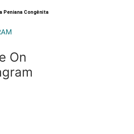
a Peniana Congênita
RAM
e On
agram
imos para
O uso excessivo de
tância da
...
medicamentos para
problemas
...