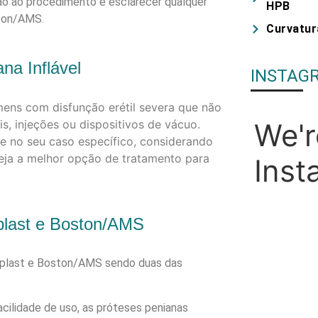
ão ao procedimento e esclarecer qualquer
HPB
ston/AMS.
Curvatur
na Inflável
INSTAG
mens com disfunção erétil severa que não
We'r
, injeções ou dispositivos de vácuo.
te no seu caso específico, considerando
seja a melhor opção de tratamento para
Inst
Hoje, nos un
oplast e Boston/AMS
lembrar a impor
loplast e Boston/AMS sendo duas das
acilidade de uso, as próteses penianas