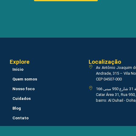
Explore
Localização
Av. Antônio Joaquim 
Início
Andrade, 315 – Vila N
Quem somos
CEP 04507-000
Nosso foco
منطقة 31 شارع 950 مبنى 166, Doha,
Catar Área 31, Rua 950,
Cuidados
bairro: Al Duhail - Doha
Blog
Contato