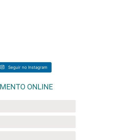
r crônica é
Encontrar um caroço
ue afeta
...
próximo à virilha pode ser
...
Seguir no Instagram
MENTO ONLINE