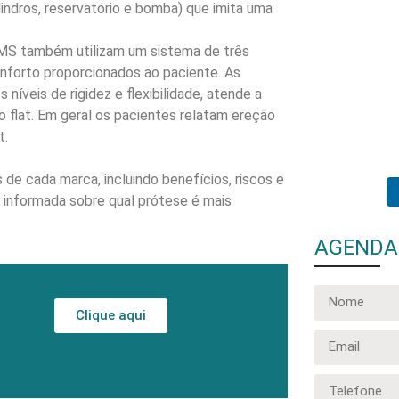
ndros, reservatório e bomba) que imita uma
A dor testicula
uma condição q
S também utilizam um sistema de três
nforto proporcionados ao paciente. As
veis de rigidez e flexibilidade, atende a
o flat. Em geral os pacientes relatam ereção
t.
 de cada marca, incluindo benefícios, riscos e
 informada sobre qual prótese é mais
AGENDA
Clique aqui