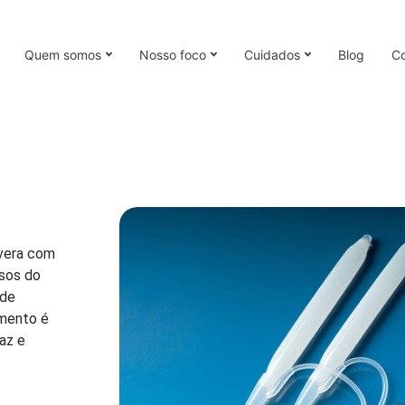
Quem somos
Nosso foco
Cuidados
Blog
Co
evera com
osos do
 de
imento é
az e