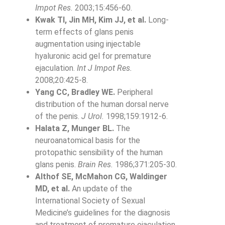
Impot Res.
2003;15:456-60.
Kwak TI, Jin MH, Kim JJ, et al.
Long-
term effects of glans penis
augmentation using injectable
hyaluronic acid gel for premature
ejaculation.
Int J Impot Res.
2008;20:425-8.
Yang CC, Bradley WE.
Peripheral
distribution of the human dorsal nerve
of the penis.
J Urol.
1998;159:1912-6.
Halata Z, Munger BL.
The
neuroanatomical basis for the
protopathic sensibility of the human
glans penis.
Brain Res.
1986;371:205-30.
Althof SE, McMahon CG, Waldinger
MD, et al.
An update of the
International Society of Sexual
Medicine’s guidelines for the diagnosis
and treatment of premature ejaculation