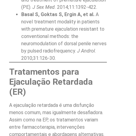
(PE).
J Sex Med.
2014;11:1392-422.
Basal S, Goktas S, Ergin A, et al.
A
novel treatment modality in patients
with premature ejaculation resistant to
conventional methods: the
neuromodulation of dorsal penile nerves
by pulsed radiofrequency.
J Androl.
2010;31:126-30.
Tratamentos para
Ejaculação Retardada
(ER)
A ejaculação retardada é uma disfunção
menos comum, mas igualmente desafiadora.
Assim como na EP, os tratamentos variam
entre farmacoterapia, intervenções
comportamentais e abordagens alternativas.