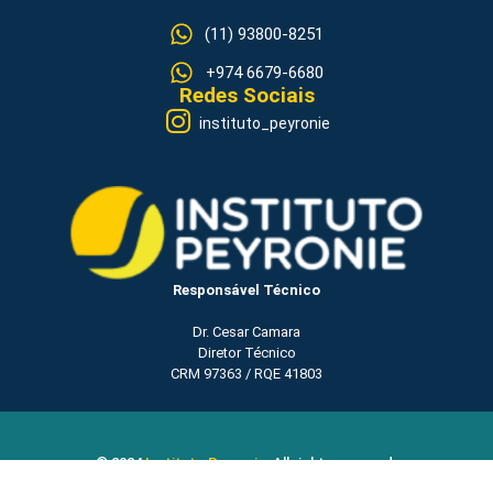
(11) 93800-8251
+974 6679-6680
Redes Sociais
instituto_peyronie
Responsável Técnico
Dr. Cesar Camara
Diretor Técnico
CRM 97363 / RQE 41803
© 2024
Instituto Peyronie
. All rights reserved.