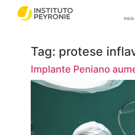
Início
Tag:
protese infla
Implante Peniano aume