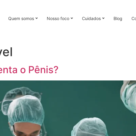
Quem somos
Nosso foco
Cuidados
Blog
Co
vel
nta o Pênis?