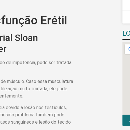
função Erétil
L
ial Sloan
er
o de impotência, pode ser tratada
o de músculo. Caso essa musculatura
ilização muito limitada, ele pode
nentemente.
pia devido a lesão nos testículos,
 O mesmo problema também pode
vasos sanguíneos e lesão do tecido