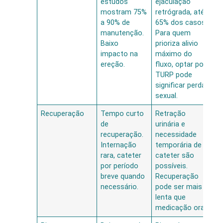
estudos
ejaculação
mostram 75%
retrógrada, até
a 90% de
65% dos casos.
manutenção.
Para quem
Baixo
prioriza alivio
impacto na
máximo do
ereção.
fluxo, optar por
TURP pode
significar perda
sexual.
Recuperação
Tempo curto
Retração
de
urinária e
recuperação.
necessidade
Internação
temporária de
rara, cateter
cateter são
por período
possíveis.
breve quando
Recuperação
necessário.
pode ser mais
lenta que
medicação oral.