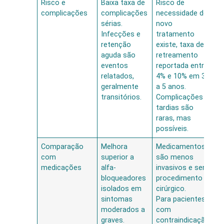
Risco e
Baixa taxa de
Risco de
complicações
complicações
necessidade de
sérias.
novo
Infecções e
tratamento
retenção
existe, taxa de
aguda são
retreamento
eventos
reportada entre
relatados,
4% e 10% em 3
geralmente
a 5 anos.
transitórios.
Complicações
tardias são
raras, mas
possíveis.
Comparação
Melhora
Medicamentos
com
superior a
são menos
medicações
alfa-
invasivos e sem
bloqueadores
procedimento
isolados em
cirúrgico.
sintomas
Para pacientes
moderados a
com
graves.
contraindicação