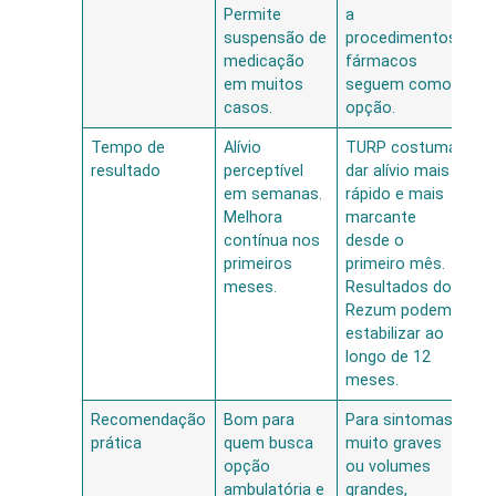
Permite
a
suspensão de
procedimentos,
medicação
fármacos
em muitos
seguem como
casos.
opção.
Tempo de
Alívio
TURP costuma
resultado
perceptível
dar alívio mais
em semanas.
rápido e mais
Melhora
marcante
contínua nos
desde o
primeiros
primeiro mês.
meses.
Resultados do
Rezum podem
estabilizar ao
longo de 12
meses.
Recomendação
Bom para
Para sintomas
prática
quem busca
muito graves
opção
ou volumes
ambulatória e
grandes,