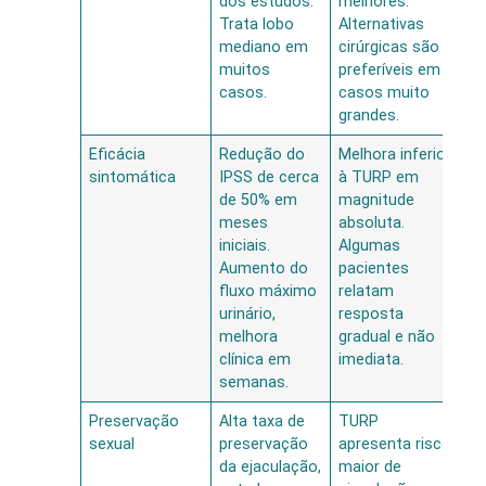
dos estudos.
melhores.
Trata lobo
Alternativas
mediano em
cirúrgicas são
muitos
preferíveis em
casos.
casos muito
grandes.
Eficácia
Redução do
Melhora inferior
sintomática
IPSS de cerca
à TURP em
de 50% em
magnitude
meses
absoluta.
iniciais.
Algumas
Aumento do
pacientes
fluxo máximo
relatam
urinário,
resposta
melhora
gradual e não
clínica em
imediata.
semanas.
Preservação
Alta taxa de
TURP
sexual
preservação
apresenta risco
da ejaculação,
maior de