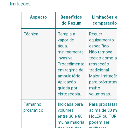
limitações.
Aspecto
Benefícios
Limitações e
do Rezum
comparação
Técnica
Terapia a
Requer
vapor de
equipamento
água,
específico.
minimamente
Não remove
invasiva.
tecido como a
Procedimento
ressecção
em regime de
tradicional.
ambulatório.
Maior limitação
Aplicação
para próstatas
guiada por
muito
cistoscopia.
volumosas.
Tamanho
Indicada para
Para próstatas
prostático
volumes
acima de 80 mL,
entre 30 e 80
HoLEP ou TURP
mL na maioria
podem ser