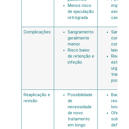
Menos risco
impacto 
de ejaculação
existe, a
retrógrada.
caso a c
Complicações
Sangramento
Sangram
geralmente
controla
menor.
com técn
Risco baixo
laser.
de retenção e
Risco de
infeção.
estenose
urgência
transitór
pode ocor
Reaplicação e
Possibilidade
Baixa tax
revisão
de
reoperaç
necessidade
longo pra
de novo
Oferece
tratamento
solução
em longo
definitiv