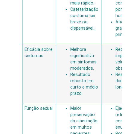
mais rápido.
com cate
Cateterização
por 24 a 
costuma ser
horas.
breve ou
Atividade
dispensável.
gradual 
primeiros
Eficácia sobre
Melhora
Redução
sintomas
significativa
importan
em sintomas
volume e
moderados.
obstrutiv
Resultado
Resultad
robusto em
duradou
curto e médio
longo pra
prazo.
Função sexual
Maior
Ejaculaç
preservação
retrógra
da ejaculação
comum a
em muitos
enucleaç
pacientes.
Potencia