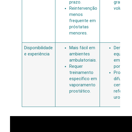
prazo.
grandes
Reintervenção
volumes.
menos
frequente em
próstatas
menores.
Disponibilidade
Mais fácil em
Demand
e experiência
ambientes
equipe tr
ambulatoriais.
em enuc
Requer
por laser.
treinamento
Procedi
específico em
difundid
vaporamento
centros 
prostático.
referênci
urológica