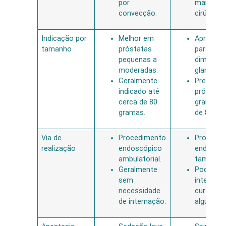
por
maneira
convecção.
cirúrgica.
Indicação por
Melhor em
Apropria
tamanho
próstatas
para tod
pequenas a
dimensõ
moderadas.
glandular
Geralmente
Preferid
indicado até
próstata
cerca de 80
grandes,
gramas.
de 80 gr
Via de
Procedimento
Procedi
realização
endoscópico
endoscó
ambulatorial.
também.
Geralmente
Pode exig
sem
internaç
necessidade
curta em
de internação.
alguns c