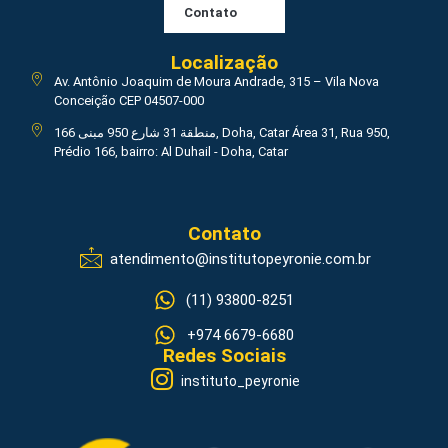
Contato
Localização
Av. Antônio Joaquim de Moura Andrade, 315 – Vila Nova
Conceição CEP 04507-000
منطقة 31 شارع 950 مبنى 166, Doha, Catar Área 31, Rua 950,
Prédio 166, bairro: Al Duhail - Doha, Catar
Contato
atendimento@institutopeyronie.com.br
(11) 93800-8251
+974 6679-6680
Redes Sociais
instituto_peyronie