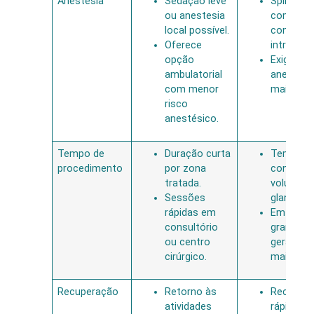
Anestesia
Sedação leve
Spinal ou
ou anestesia
com mai
local possível.
controle
Oferece
intraoper
opção
Exige pre
ambulatorial
anestési
com menor
mais rob
risco
anestésico.
Tempo de
Duração curta
Tempo va
procedimento
por zona
conform
tratada.
volume
Sessões
glandular.
rápidas em
Em próst
consultório
grandes,
ou centro
geralmen
cirúrgico.
mais lon
Recuperação
Retorno às
Recuper
atividades
rápida, 