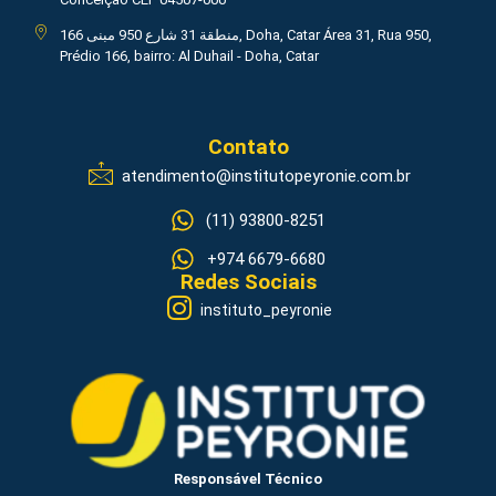
منطقة 31 شارع 950 مبنى 166, Doha, Catar Área 31, Rua 950,
Prédio 166, bairro: Al Duhail - Doha, Catar
Contato
atendimento@institutopeyronie.com.br
(11) 93800-8251
+974 6679-6680
Redes Sociais
instituto_peyronie
Responsável Técnico