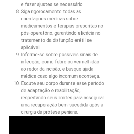
e fazer ajustes se necessário.
Siga rigorosamente todas as
orientações médicas sobre
medicamentos e terapias prescritas no
pós-operatório, garantindo eficácia no
tratamento da disfunção erétil se
aplicável.
Informe-se sobre possíveis sinais de
infecção, como febre ou vermelhidão
ao redor da incisão, e busque ajuda
médica caso algo incomum aconteça.
Escute seu corpo durante esse período
de adaptação e reabilitação,
respeitando seus limites para assegurar
uma recuperação bem-sucedida após a
cirurgia da prótese peniana.