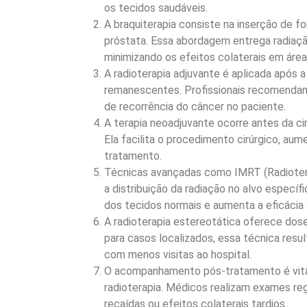
os tecidos saudáveis.
A braquiterapia consiste na inserção de f
próstata. Essa abordagem entrega radiação
minimizando os efeitos colaterais em área
A radioterapia adjuvante é aplicada após a 
remanescentes. Profissionais recomendam
de recorrência do câncer no paciente.
A terapia neoadjuvante ocorre antes da cir
Ela facilita o procedimento cirúrgico, a
tratamento.
Técnicas avançadas como IMRT (Radiotera
a distribuição da radiação no alvo específ
dos tecidos normais e aumenta a eficácia 
A radioterapia estereotática oferece dos
para casos localizados, essa técnica resu
com menos visitas ao hospital.
O acompanhamento pós-tratamento é vital 
radioterapia. Médicos realizam exames reg
recaídas ou efeitos colaterais tardios.