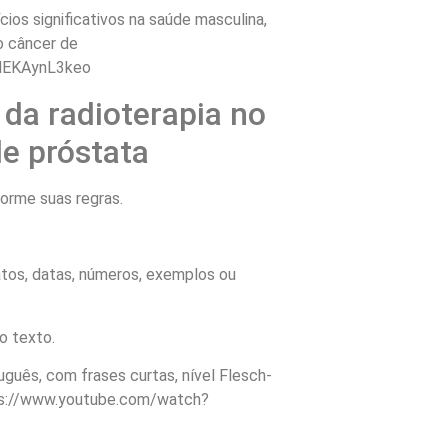
cios significativos na saúde masculina,
o câncer de
=MEKAynL3keo
 da radioterapia no
e próstata
forme suas regras.
os, datas, números, exemplos ou
o texto.
guês, com frases curtas, nível Flesch-
tps://www.youtube.com/watch?