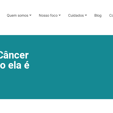
Quem somos
Nosso foco
Cuidados
Blog
Co
 Câncer
o ela é