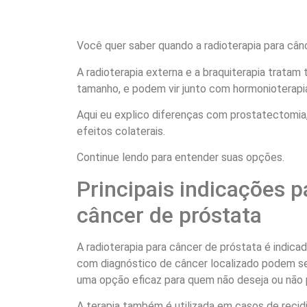
Você quer saber quando a radioterapia para cân
A radioterapia externa e a braquiterapia trata
tamanho, e podem vir junto com hormonioterapi
Aqui eu explico diferenças com prostatectomia,
efeitos colaterais.
Continue lendo para entender suas opções.
Principais indicações p
câncer de próstata
A radioterapia para câncer de próstata é indica
com diagnóstico de câncer localizado podem se
uma opção eficaz para quem não deseja ou não po
A terapia também é utilizada em casos de recid