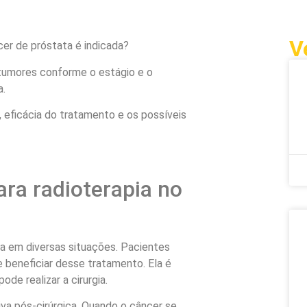
V
cer de próstata é indicada?
m tumores conforme o estágio e o
a.
 eficácia do tratamento e os possíveis
ara radioterapia no
da em diversas situações. Pacientes
 beneficiar desse tratamento. Ela é
de realizar a cirurgia.
iva pós-cirúrgica. Quando o câncer se