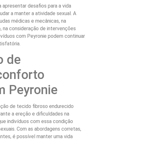
apresentar desafios para a vida
udar a manter a atividade sexual. A
judas médicas e mecânicas, na
o, na consideração de intervenções
divíduos com Peyronie podem continuar
isfatória.
o de
conforto
m Peyronie
ação de tecido fibroso endurecido
rante a ereção e dificuldades na
a que indivíduos com essa condição
xuais. Com as abordagens corretas,
antes, é possível manter uma vida