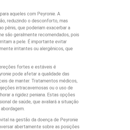
l para aqueles com Peyronie. A
ção, reduzindo o desconforto, mas
ao pênis, que poderiam exacerbar a
cone são geralmente recomendados, pois
ritam a pele. É importante evitar
ente irritantes ou alergênicos, que
ereções fortes e estáveis é
ronie pode afetar a qualidade das
íceis de manter. Tratamentos médicos,
njeções intracavernosas ou o uso de
horar a rigidez peniana. Estas opções
ional de saúde, que avaliará a situação
r abordagem.
tal na gestão da doença de Peyronie
onversar abertamente sobre as posições