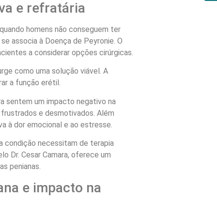
va e refratária
rre quando homens não conseguem ter
se associa à Doença de Peyronie. O
cientes a considerar opções cirúrgicas.
urge como uma solução viável. A
rar a função erétil.
era sentem um impacto negativo na
m frustrados e desmotivados. Além
eva à dor emocional e ao estresse.
 condição necessitam de terapia
elo Dr. Cesar Camara, oferece um
as penianas.
ana e impacto na