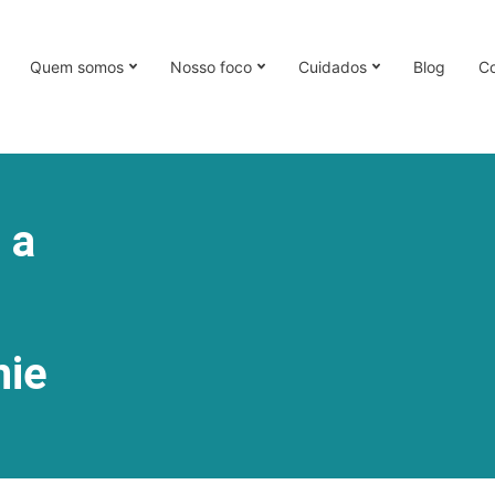
Quem somos
Nosso foco
Cuidados
Blog
Co
 a
nie