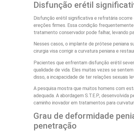
Disfunção erétil significati
Disfunção erétil significativa e refratária oco
ereções firmes. Essa condição frequentemente 
tratamento conservador pode falhar, levando pa
Nesses casos, o implante de prótese peniana s
cirurgia visa corrigir a curvatura peniana e restau
Pacientes que enfrentam disfunção erétil sev
qualidade de vida. Eles muitas vezes se sente
disso, a incapacidade de ter relações sexuais l
A pesquisa mostra que muitos homens com esta
adequada. A abordagem S.T.E.P., desenvolvida p
caminho inovador em tratamentos para curvatur
Grau de deformidade peni
penetração