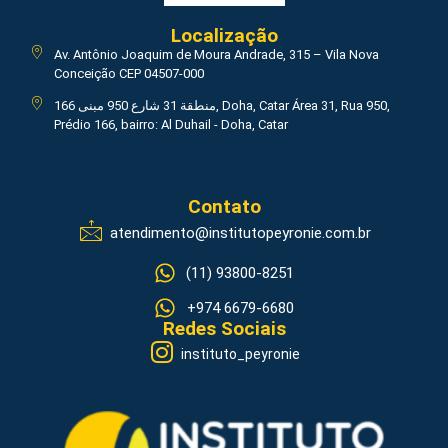
Localização
Av. Antônio Joaquim de Moura Andrade, 315 – Vila Nova
Conceição CEP 04507-000
منطقة 31 شارع 950 مبنى 166, Doha, Catar Área 31, Rua 950,
Prédio 166, bairro: Al Duhail - Doha, Catar
Contato
atendimento@institutopeyronie.com.br
(11) 93800-8251
+974 6679-6680
Redes Sociais
instituto_peyronie