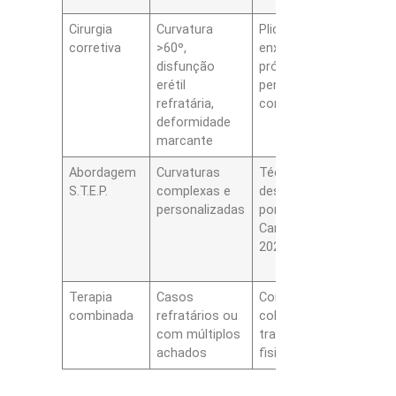
Cirurgia
Curvatura
Plicatura,
Corr
corretiva
>60º,
enxerto, ou
anat
disfunção
prótese
eleva
erétil
peniana,
funci
refratária,
conforme caso
maio
deformidade
marcante
Abordagem
Curvaturas
Técnica
Rela
S.T.E.P.
complexas e
desenvolvida
inicia
personalizadas
por Dr. Cesar
mos
Camara em
bons
2023
resu
funci
Terapia
Casos
Combinação de
Siner
combinada
refratários ou
colagenase,
ampli
com múltiplos
tração e
resp
achados
fisioterapia
clíni