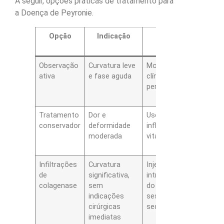
A seguir, opções práticas de tratamento para
a Doença de Peyronie.
Opção
Indicação
Como
Ef
funciona
m
Observação
Curvatura leve
Monitoramento
Sem
ativa
e fase aguda
clínico e fotos
inter
periódicas
estab
muit
Tratamento
Dor e
Uso de anti-
Melh
conservador
deformidade
inflamatórios e
sint
moderada
vitaminas
em p
paci
Infiltrações
Curvatura
Injeções
Redu
de
significativa,
intralesionais
médi
colagenase
sem
do enzima,
a 34
indicações
sessões
curva
cirúrgicas
sequenciais
conf
imediatas
série