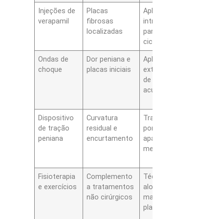
Injeções de
Placas
Aplicação
Resu
verapamil
fibrosas
intralesional
mode
localizadas
para modular
melh
cicatrização
rigid
Ondas de
Dor peniana e
Aplicação
Redu
choque
placas iniciais
extracorpórea
dor r
de energia
pouc
acústica
impa
curv
Dispositivo
Curvatura
Tração diária
Melh
de tração
residual e
por horas,
comp
peniana
encurtamento
aparelho
redu
mecânico
curv
estu
Fisioterapia
Complemento
Técnicas de
Benef
e exercícios
a tratamentos
alongamento e
func
não cirúrgicos
massagem da
algu
placa
relat
clíni