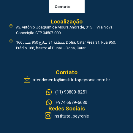
Contato
Localização
Av. Antônio Joaquim de Moura Andrade, 315 – Vila Nova
Conceição CEP 04507-000
منطقة 31 شارع 950 مبنى 166, Doha, Catar Área 31, Rua 950,
Prédio 166, bairro: Al Duhail - Doha, Catar
Contato
atendimento@institutopeyronie.com.br
(11) 93800-8251
+974 6679-6680
Redes Sociais
instituto_peyronie