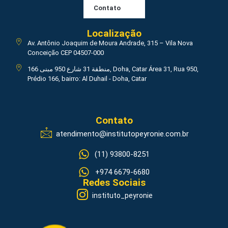
Contato
Localização
Av. Antônio Joaquim de Moura Andrade, 315 – Vila Nova
Conceição CEP 04507-000
منطقة 31 شارع 950 مبنى 166, Doha, Catar Área 31, Rua 950,
Prédio 166, bairro: Al Duhail - Doha, Catar
Contato
atendimento@institutopeyronie.com.br
(11) 93800-8251
+974 6679-6680
Redes Sociais
instituto_peyronie