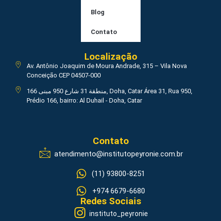
Blog
Contato
Localização
Av. Antônio Joaquim de Moura Andrade, 315 – Vila Nova
Conceição CEP 04507-000
منطقة 31 شارع 950 مبنى 166, Doha, Catar Área 31, Rua 950,
Prédio 166, bairro: Al Duhail - Doha, Catar
Contato
atendimento@institutopeyronie.com.br
(11) 93800-8251
+974 6679-6680
Redes Sociais
instituto_peyronie