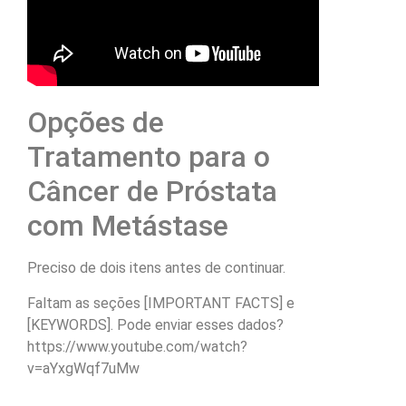
Opções de
Tratamento para o
Câncer de Próstata
com Metástase
Preciso de dois itens antes de continuar.
Faltam as seções [IMPORTANT FACTS] e
[KEYWORDS]. Pode enviar esses dados?
https://www.youtube.com/watch?
v=aYxgWqf7uMw