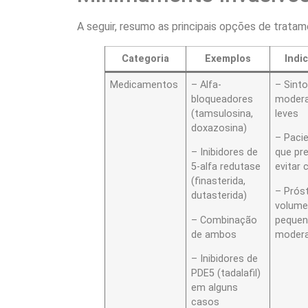
A seguir, resumo as principais opções de trat
Categoria
Exemplos
Indi
Medicamentos
– Alfa-
– Sint
bloqueadores
moder
(tamsulosina,
leves
doxazosina)
– Paci
– Inibidores de
que pr
5-alfa redutase
evitar c
(finasterida,
– Prós
dutasterida)
volum
– Combinação
pequen
de ambos
moder
– Inibidores de
PDE5 (tadalafil)
em alguns
casos