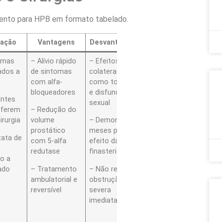
amento para HPB em formato tabelado.
cação
Vantagens
Desvantagens
Observações
omas
– Alívio rápido
– Efeitos
– Avaliar PSA
ados a
de sintomas
colaterais
antes de
com alfa-
como tontura
finasterida
bloqueadores
e disfunção
entes
– Ajuste de
sexual
eferem
– Redução do
dose em
irurgia
volume
– Demora de
idosos com
prostático
meses para
queda de
tata de
com 5-alfa
efeito da
pressão
e
redutase
finasterida
o a
ado
– Tratamento
– Não resolve
ambulatorial e
obstrução
reversível
severa
imediatamente