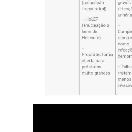
(ressecção
graves
transuretral)
retenç
urinári
– HoLEP
(enucleação a
–
laser de
Compli
Holmium)
recorr
como
–
infecç
Prostatectomia
hemorr
aberta para
próstatas
– Falha
muito grandes
tratam
menos
invasiv