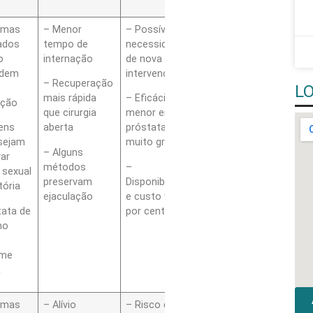
omas
– Menor
– Possível
– Seleção por
ados
tempo de
necessidade
perfil
o
internação
de nova
anatômico é
ndem
intervenção
essencial
– Recuperação
L
mais rápida
– Eficácia
– Discutir
ação
que cirurgia
menor em
riscos,
ens
aberta
próstatas
benefícios e
sejam
muito grandes
custo com
– Alguns
var
urologista
métodos
–
 sexual
preservam
Disponibilidade
tória
ejaculação
e custo variam
tata de
por centro
ho
o
rme
a
omas
– Alívio
– Risco de
– HoLEP