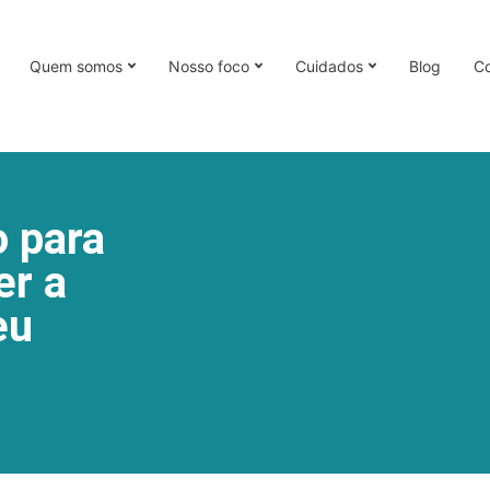
Quem somos
Nosso foco
Cuidados
Blog
Co
 para
er a
eu