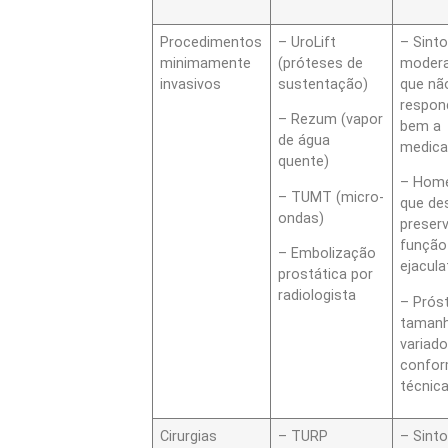
Procedimentos
– UroLift
– Sint
minimamente
(próteses de
moder
invasivos
sustentação)
que nã
respo
– Rezum (vapor
bem a
de água
medic
quente)
– Hom
– TUMT (micro-
que de
ondas)
preser
função
– Embolização
ejacula
prostática por
radiologista
– Prós
taman
variad
confo
técnic
Cirurgias
– TURP
– Sint