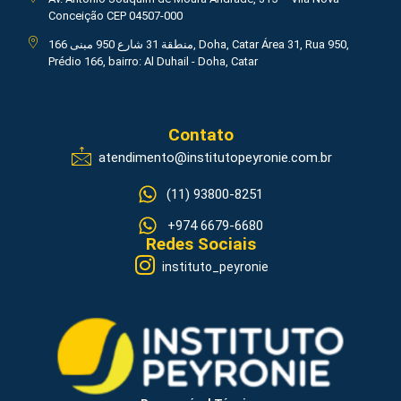
Conceição CEP 04507-000
منطقة 31 شارع 950 مبنى 166, Doha, Catar Área 31, Rua 950,
Prédio 166, bairro: Al Duhail - Doha, Catar
Contato
atendimento@institutopeyronie.com.br
(11) 93800-8251
+974 6679-6680
Redes Sociais
instituto_peyronie