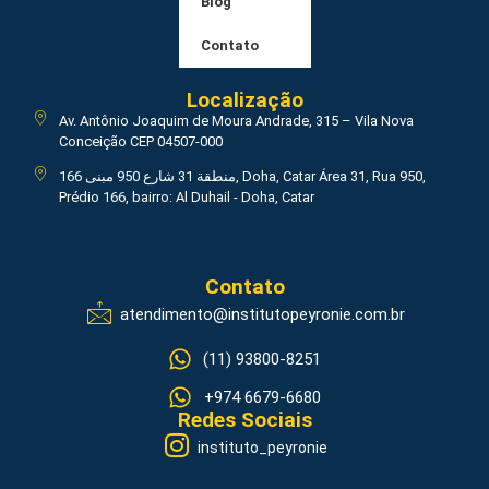
Blog
Contato
Localização
Av. Antônio Joaquim de Moura Andrade, 315 – Vila Nova
Conceição CEP 04507-000
منطقة 31 شارع 950 مبنى 166, Doha, Catar Área 31, Rua 950,
Prédio 166, bairro: Al Duhail - Doha, Catar
Contato
atendimento@institutopeyronie.com.br
(11) 93800-8251
+974 6679-6680
Redes Sociais
instituto_peyronie