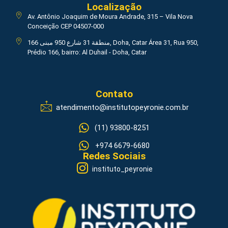
Localização
Av. Antônio Joaquim de Moura Andrade, 315 – Vila Nova
Conceição CEP 04507-000
منطقة 31 شارع 950 مبنى 166, Doha, Catar Área 31, Rua 950,
Prédio 166, bairro: Al Duhail - Doha, Catar
Contato
atendimento@institutopeyronie.com.br
(11) 93800-8251
+974 6679-6680
Redes Sociais
instituto_peyronie