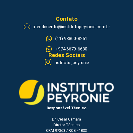
Contato
atendimento@institutopeyronie.com.br
(11) 93800-8251
+974 6679-6680
Redes Sociais
instituto_peyronie
Responsável Técnico
Dr. Cesar Camara
Diretor Técnico
CRM 97363 / RQE 41803