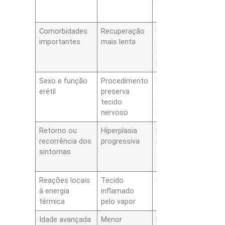
cateter
temporário
Comorbidades
Recuperação
Complicações
A
importantes
mais lenta
sistêmicas;
c
internação
a
prolongada
Sexo e função
Procedimento
Raramente
I
erétil
preserva
altera ereção;
e
tecido
ejaculação pode
m
nervoso
mudar
s
Retorno ou
Hiperplasia
Necessidade de
A
recorrência dos
progressiva
reintervenção
c
sintomas
em alguns
p
casos
Reações locais
Tecido
Urgência,
A
à energia
inflamado
frequência, dor
i
térmica
pelo vapor
ao urinar
h
Idade avançada
Menor
Risco
A