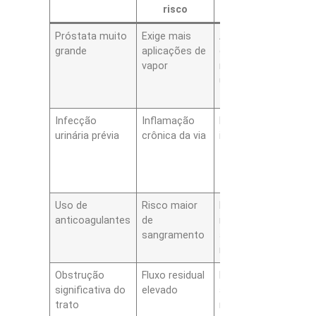
risco
Próstata muito
Exige mais
Aumento do
A
grande
aplicações de
desconforto;
v
vapor
retenção
a
urinária
temporária
Infecção
Inflamação
Piora da
T
urinária prévia
crônica da via
infecção; febre
a
p
a
s
Uso de
Risco maior
Hematúria leve;
R
anticoagulantes
de
necessidade de
c
sangramento
ajuste
c
medicamentoso
Obstrução
Fluxo residual
Retenção
P
significativa do
elevado
aguda;
c
trato
necessidade de
p