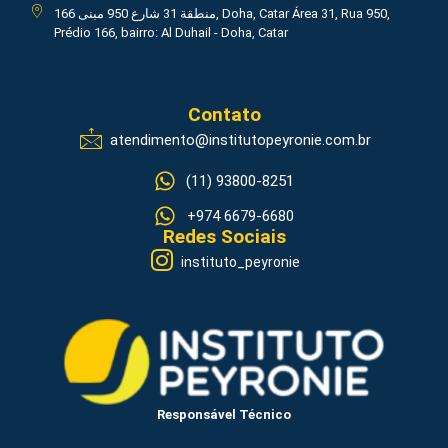
منطقة 31 شارع 950 مبنى 166, Doha, Catar Área 31, Rua 950,
Prédio 166, bairro: Al Duhail - Doha, Catar
Contato
atendimento@institutopeyronie.com.br
(11) 93800-8251
+974 6679-6680
Redes Sociais
instituto_peyronie
Responsável Técnico