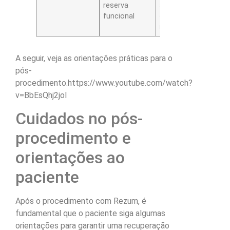
reserva
aumentado de
g
funcional
complicações
p
médicas
A seguir, veja as orientações práticas para o
pós-
procedimento.https://www.youtube.com/watch?
v=BbEsQhj2joI
Cuidados no pós-
procedimento e
orientações ao
paciente
Após o procedimento com Rezum, é
fundamental que o paciente siga algumas
orientações para garantir uma recuperação