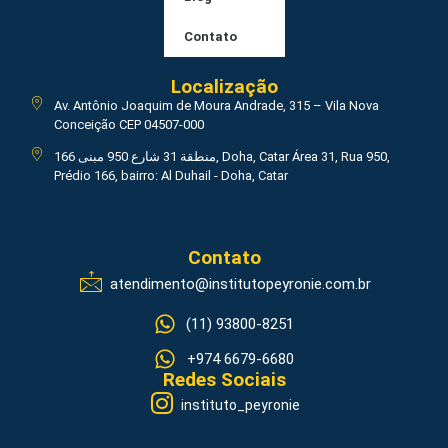
Contato
Localização
Av. Antônio Joaquim de Moura Andrade, 315 – Vila Nova
Conceição CEP 04507-000
منطقة 31 شارع 950 مبنى 166, Doha, Catar Área 31, Rua 950,
Prédio 166, bairro: Al Duhail - Doha, Catar
Contato
atendimento@institutopeyronie.com.br
(11) 93800-8251
+974 6679-6680
Redes Sociais
instituto_peyronie