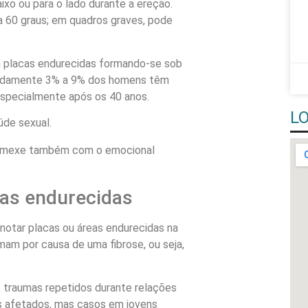
ixo ou para o lado durante a ereção.
a 60 graus; em quadros graves, pode
m placas endurecidas formando-se sob
madamente 3% a 9% dos homens têm
especialmente após os 40 anos.
L
úde sexual.
o; mexe também com o emocional
eas endurecidas
tar placas ou áreas endurecidas na
rmam por causa de uma fibrose, ou seja,
 traumas repetidos durante relações
s afetados, mas casos em jovens