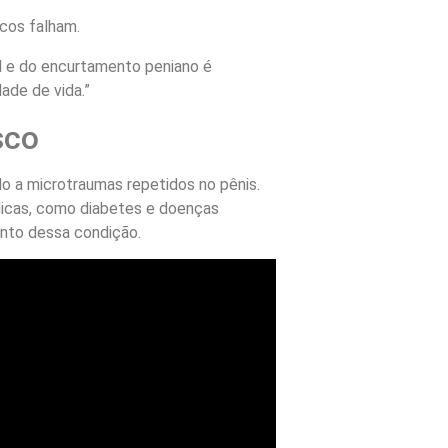
icos falham.
il e do encurtamento peniano é
dade de vida.”
sco
o a microtraumas repetidos no pênis.
dicas, como diabetes e doenças
nto dessa condição.