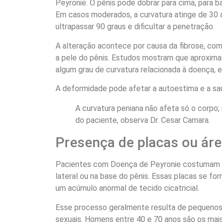
Peyronie. O pênis pode dobrar para cima, para ba
Em casos moderados, a curvatura atinge de 30 
ultrapassar 90 graus e dificultar a penetração.
A alteração acontece por causa da fibrose, co
a pele do pênis. Estudos mostram que aproxi
algum grau de curvatura relacionada à doença, 
A deformidade pode afetar a autoestima e a sa
A curvatura peniana não afeta só o corp
do paciente, observa Dr. Cesar Camara.
Presença de placas ou ár
Pacientes com Doença de Peyronie costumam no
lateral ou na base do pênis. Essas placas se fo
um acúmulo anormal de tecido cicatricial.
Esse processo geralmente resulta de pequenos
sexuais. Homens entre 40 e 70 anos são os mai