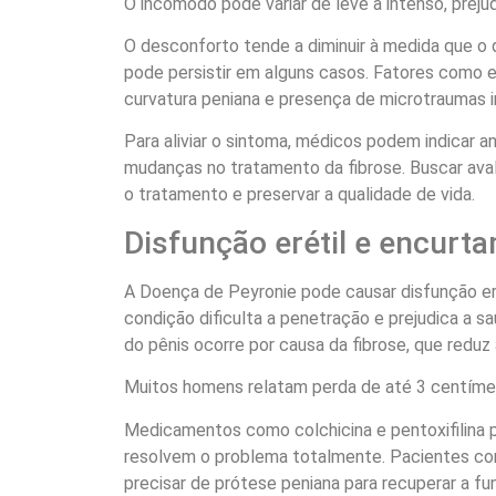
O incômodo pode variar de leve a intenso, preju
O desconforto tende a diminuir à medida que o q
pode persistir em alguns casos. Fatores como 
curvatura peniana e presença de microtraumas in
Para aliviar o sintoma, médicos podem indicar an
mudanças no tratamento da fibrose. Buscar aval
o tratamento e preservar a qualidade de vida.
Disfunção erétil e encurt
A Doença de Peyronie pode causar disfunção er
condição dificulta a penetração e prejudica a 
do pênis ocorre por causa da fibrose, que reduz 
Muitos homens relatam perda de até 3 centíme
Medicamentos como colchicina e pentoxifilina
resolvem o problema totalmente. Pacientes co
precisar de prótese peniana para recuperar a fu