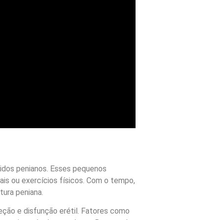
idos penianos. Esses pequenos
is ou exercícios físicos. Com o tempo,
tura peniana.
eção e disfunção erétil. Fatores como