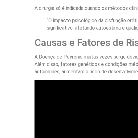
A cirurgia só é indicada quando os métodos clín
“O impacto psicológico da disfunção erét
significativo, afetando autoestima e quali
Causas e Fatores de Ri
A Doença de Peyronie muitas vezes surge devid
Além disso, fatores genéticos e condições mé
autoimunes, aumentam o risco de desenvolvime