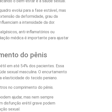
dicando o bem-estar e a saúde sexual.
uadro evolui para a fase estável, mas
extensão da deformidade, grau da
fluenciam a intensidade da dor.
algésicos, anti-inflamatórios ou
iação médica é importante para ajustar
amento do pênis
étil em até 54% dos pacientes. Essa
saúde sexual masculina. O encurtamento
a elasticidade do tecido peniano.
tros no comprimento do pênis.
 podem ajudar, mas nem sempre
m disfunção erétil grave podem
nção sexual.