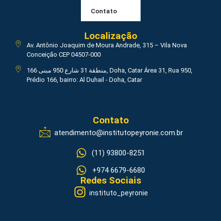
Contato
Localização
Av. Antônio Joaquim de Moura Andrade, 315 – Vila Nova
Conceição CEP 04507-000
منطقة 31 شارع 950 مبنى 166, Doha, Catar Área 31, Rua 950,
Prédio 166, bairro: Al Duhail - Doha, Catar
Contato
atendimento@institutopeyronie.com.br
(11) 93800-8251
+974 6679-6680
Redes Sociais
instituto_peyronie