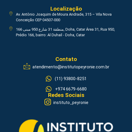
Localização
Av. Antônio Joaquim de Moura Andrade, 315 – Vila Nova
Conceição CEP 04507-000
منطقة 31 شارع 950 مبنى 166, Doha, Catar Área 31, Rua 950,
Prédio 166, bairro: Al Duhail - Doha, Catar
Contato
atendimento@institutopeyronie.com.br
(11) 93800-8251
+974 6679-6680
Redes Sociais
instituto_peyronie