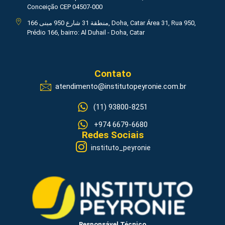
Conceição CEP 04507-000
منطقة 31 شارع 950 مبنى 166, Doha, Catar Área 31, Rua 950,
Prédio 166, bairro: Al Duhail - Doha, Catar
Contato
atendimento@institutopeyronie.com.br
(11) 93800-8251
+974 6679-6680
Redes Sociais
instituto_peyronie
Responsável Técnico