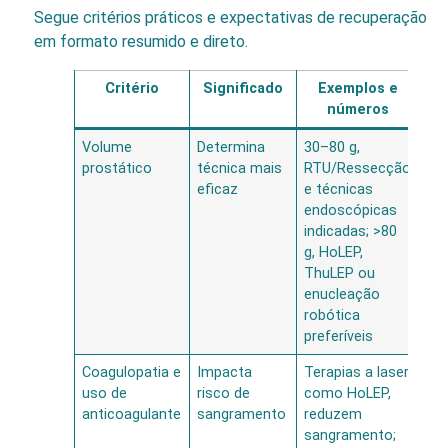
Segue critérios práticos e expectativas de recuperação
em formato resumido e direto.
Critério
Significado
Exemplos e
E
números
Volume
Determina
30–80 g,
Ca
prostático
técnica mais
RTU/Ressecção
di
eficaz
e técnicas
3–
endoscópicas
hos
indicadas; >80
cur
g, HoLEP,
hor
ThuLEP ou
enucleação
robótica
preferíveis
Coagulopatia e
Impacta
Terapias a laser,
Me
uso de
risco de
como HoLEP,
tr
anticoagulante
sangramento
reduzem
las
sangramento;
re