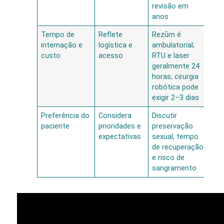
revisão em
anos
Tempo de
Reflete
Rezūm é
Cu
internação e
logística e
ambulatorial;
pr
custo
acesso
RTU e laser
amb
geralmente 24
re
horas; cirurgia
de
robótica pode
exigir 2–3 dias
Preferência do
Considera
Discutir
Es
paciente
prioridades e
preservação
co
expectativas
sexual, tempo
me
de recuperação
ade
e risco de
sa
sangramento