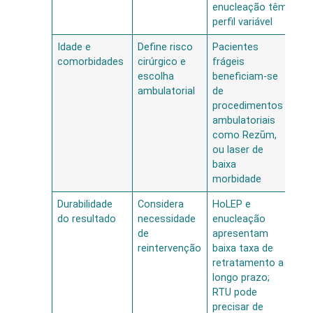
enucleação têm
perfil variável
Idade e
Define risco
Pacientes
Re
comorbidades
cirúrgico e
frágeis
ati
escolha
beneficiam-se
em 
ambulatorial
de
ati
procedimentos
in
ambulatoriais
se
como Rezūm,
ou laser de
baixa
morbidade
Durabilidade
Considera
HoLEP e
Re
do resultado
necessidade
enucleação
du
de
apresentam
en
reintervenção
baixa taxa de
re
retratamento a
ra
longo prazo;
RTU pode
precisar de