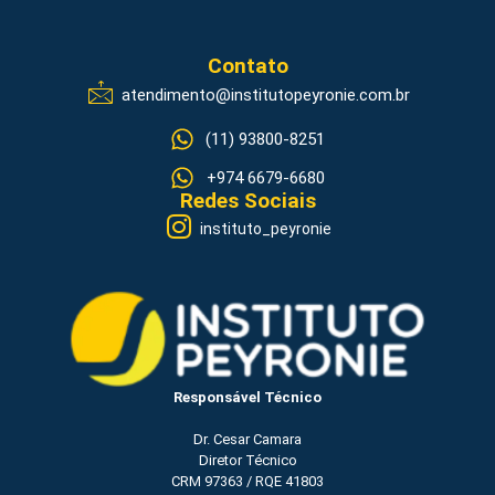
Contato
atendimento@institutopeyronie.com.br
(11) 93800-8251
+974 6679-6680
Redes Sociais
instituto_peyronie
Responsável Técnico
Dr. Cesar Camara
Diretor Técnico
CRM 97363 / RQE 41803