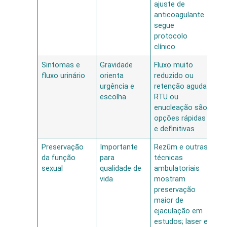
ajuste de
int
anticoagulante
gr
segue
ca
protocolo
clínico
Sintomas e
Gravidade
Fluxo muito
Mel
fluxo urinário
orienta
reduzido ou
em
urgência e
retenção aguda,
se
escolha
RTU ou
si
enucleação são
no
opções rápidas
pr
e definitivas
Preservação
Importante
Rezūm e outras
Fun
da função
para
técnicas
co
sexual
qualidade de
ambulatoriais
se;
vida
mostram
po
preservação
co
maior de
de
ejaculação em
té
estudos; laser e