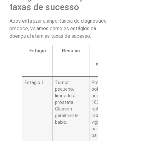
taxas de sucesso
Após enfatizar a importância do diagnóstico
precoce, vejamos como os estágios da
doença afetam as taxas de sucesso.
Estágio
Resumo
Taxas de
sucesso,
exemplos de
tratamento
Estágio I
Tumor
Probabilidade de
pequeno,
sobrevida em 5
limitado à
anos, quase
próstata.
100%. Cirurgia
Gleason
radical e
geralmente
radioterapia,
baixo.
vigilância ativa
para casos de
baixo risco.