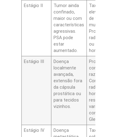
Estágio II
Tumor ainda
Taxa de cura
confinado,
elevada, acima
maior ou com
de 90% em
características
muitos centros.
agressivas.
Prostatectomia,
PSA pode
radioterapia com
estar
ou sem
aumentado.
hormonioterapia.
Estágio III
Doença
Probabilidade de
localmente
controle local
avançada,
razoável.
extensão fora
Combinação de
da cápsula
radioterapia e
prostática ou
hormonioterapia,
para tecidos
resultados
vizinhos.
variam
conforme
Gleason e PSA.
Estágio IV
Doença
Taxa de
metastática,
sobrevida em 5