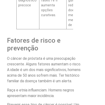
diagnóstico
fases I e II
guiado por PSA
precoce
aumenta
reduz chance de
opções
doença
curativas.
metastática,
melhora taxas
de sucesso.
Fatores de risco e
prevenção
O câncer de próstata é uma preocupação
crescente. Alguns fatores aumentam o risco.
A idade é um dos mais significativos; homens
acima de 50 anos sofrem mais. Ter histórico
familiar da doença também é um alerta.
Raça e etnia influenciam. Homens negros
apresentam maior incidência.
Prevenir esse tipo de câncer é possível. Um