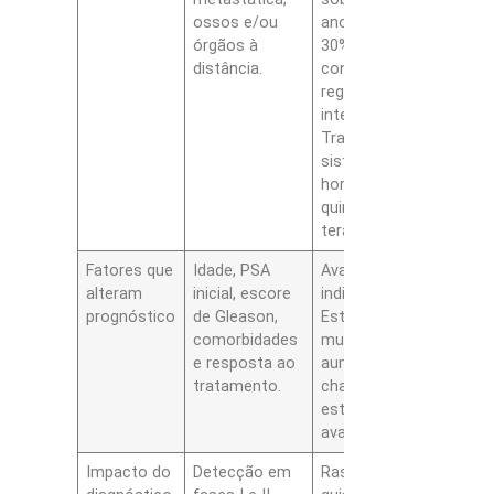
ossos e/ou
anos, cerca de
órgãos à
30% a 40%
distância.
conforme
registros
internacionais.
Tratamentos
sistêmicos,
hormonioterapia,
quimioterapia e
terapias alvo.
Fatores que
Idade, PSA
Avaliação
alteram
inicial, escore
individualizada.
prognóstico
de Gleason,
Estratégias
comorbidades
multimodais
e resposta ao
aumentam
tratamento.
chances em
estágios
avançados.
Impacto do
Detecção em
Rastreamento