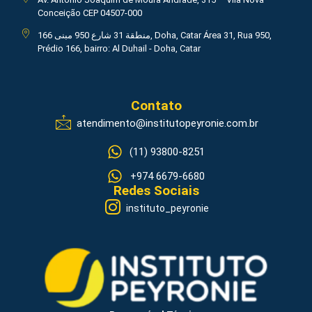
Conceição CEP 04507-000
منطقة 31 شارع 950 مبنى 166, Doha, Catar Área 31, Rua 950,
Prédio 166, bairro: Al Duhail - Doha, Catar
Contato
atendimento@institutopeyronie.com.br
(11) 93800-8251
+974 6679-6680
Redes Sociais
instituto_peyronie